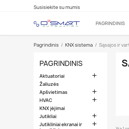
Susisiekite su mumis
PAGRINDINIS
Pagrindinis
KNX sistema
Sąsajos ir var
S
PAGRINDINIS

Aktuatoriai
Žaliuzės

Apšvietimas

HVAC
KNX įėjimai

Jutikliai

Jutikliniai ekranai ir
Yra 1 p