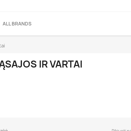
ALL BRANDS
tai
ĄSAJOS IR VARTAI
rekė.
Rikiuoti p