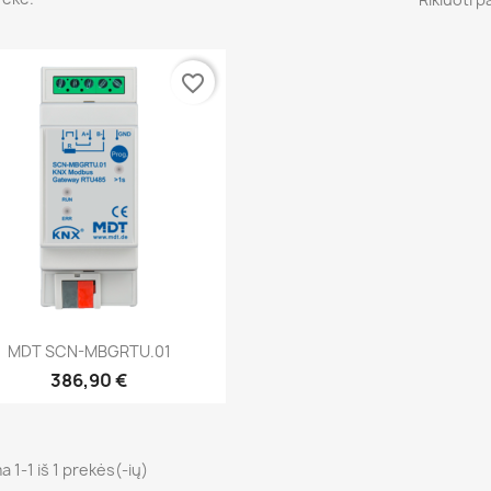
favorite_border
Greita peržiūra

MDT SCN-MBGRTU.01
386,90 €
 1-1 iš 1 prekės(-ių)