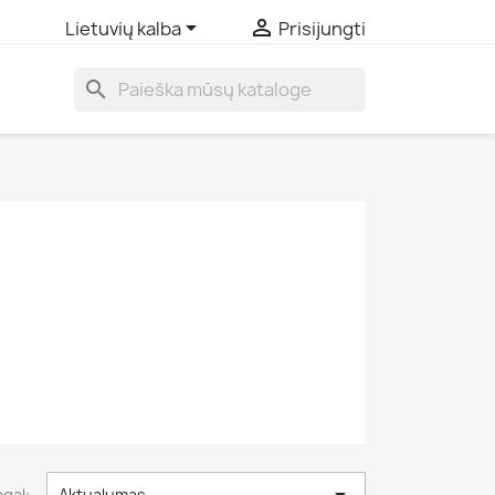


Lietuvių kalba
Prisijungti
search
agal:
Aktualumas